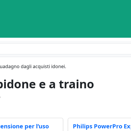
guadagno dagli acquisti idonei.
bidone e a traino
o
nsione per l’uso
Philips PowerPro Ex