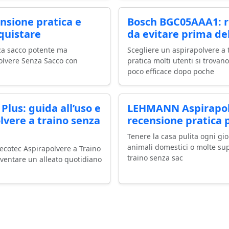
nsione pratica e
Bosch BGC05AAA1: r
quistare
da evitare prima del
nza sacco potente ma
Scegliere un aspirapolvere a
olvere Senza Sacco con
pratica molti utenti si trov
poco efficace dopo poche
lus: guida all’uso e
LEHMANN Aspirapolv
lvere a traino senza
recensione pratica p
Tenere la casa pulita ogni gio
animali domestici o molte sup
ecotec Aspirapolvere a Traino
traino senza sac
ventare un alleato quotidiano