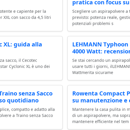
pratica con focus s
otente e capiente per la
Scegliere un aspirapolvere a 
r XXL con sacco da 4,5 litri
previsto: potenza reale, gest
potenziali problemi s
 XL: guida alla
LEHMANN Typhoon a
4000 Watt: recensio
za sacco, il Cecotec
Se stai cercando un aspirapol
tar Cyclonic XL è uno dei
usare tutti i giorni, ilLEHM
Wattmerita sicurame
Traino senza Sacco
Rowenta Compact Po
uso quotidiano
su manutenzione e c
plice, compatto e adatto alla
Mantenere la casa pulita in 
apolvere a Traino senza Sacco
di un aspirapolvere, ma sopra
mantenere efficiente nel tem