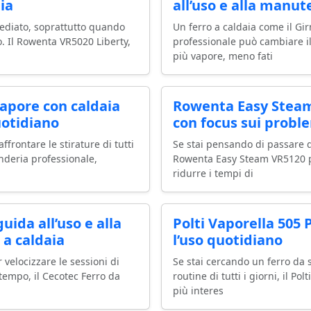
ia
all’uso e alla manu
ediato, soprattutto quando
Un ferro a caldaia come il Gir
o. Il Rowenta VR5020 Liberty,
professionale può cambiare il
più vapore, meno fati
vapore con caldaia
Rowenta Easy Steam
uotidiano
con focus sui probl
ffrontare le stirature di tutti
Se stai pensando di passare da
anderia professionale,
Rowenta Easy Steam VR5120 p
ridurre i tempi di
uida all’uso e alla
Polti Vaporella 505
 a caldaia
l’uso quotidiano
 velocizzare le sessioni di
Se stai cercando un ferro da s
 tempo, il Cecotec Ferro da
routine di tutti i giorni, il Po
più interes