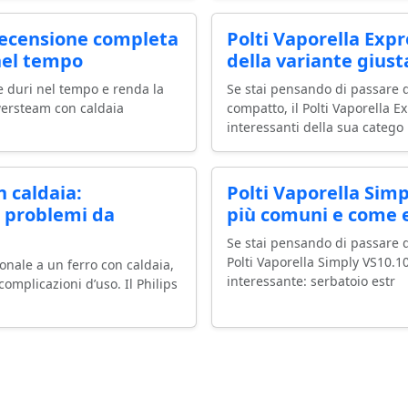
ecensione completa
Polti Vaporella Expr
nel tempo
della variante giust
he duri nel tempo e renda la
Se stai pensando di passare d
wersteam con caldaia
compatto, il Polti Vaporella 
interessanti della sua catego
 caldaia:
Polti Vaporella Simp
i problemi da
più comuni e come e
Se stai pensando di passare da
Polti Vaporella Simply VS10.
onale a un ferro con caldaia,
interessante: serbatoio estr
mplicazioni d’uso. Il Philips