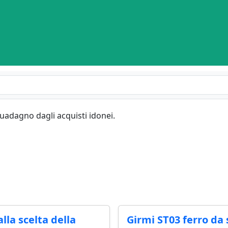
guadagno dagli acquisti idonei.
lla scelta della
Girmi ST03 ferro da 