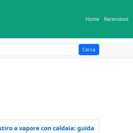
Home
Recensioni
Cerca
stiro a vapore con caldaia: guida