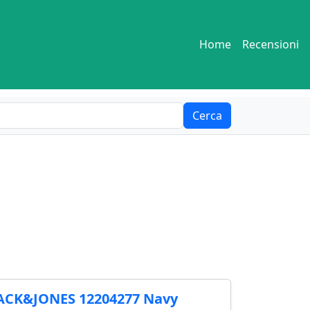
Home
Recensioni
Cerca
JACK&JONES 12204277 Navy