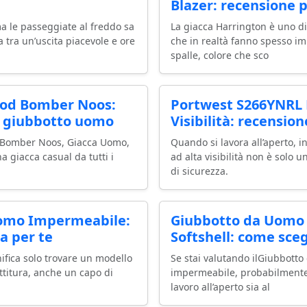
Blazer: recensione p
a le passeggiate al freddo sa
La giacca Harrington è uno d
a tra un’uscita piacevole e ore
che in realtà fanno spesso impa
spalle, colore che sco
ood Bomber Noos:
Portwest S266YNRL 
l giubbotto uomo
Visibilità: recensio
d Bomber Noos, Giacca Uomo,
Quando si lavora all’aperto, i
a giacca casual da tutti i
ad alta visibilità non è solo 
di sicurezza.
omo Impermeabile:
Giubbotto da Uomo 
a per te
Softshell: come sceg
nifica solo trovare un modello
Se stai valutando ilGiubbotto
bottitura, anche un capo di
impermeabile, probabilmente c
lavoro all’aperto sia al