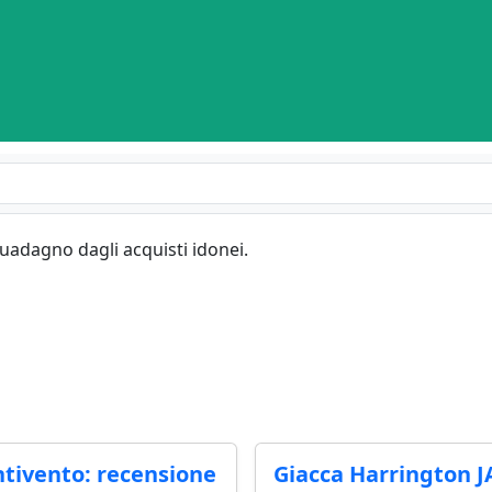
guadagno dagli acquisti idonei.
ntivento: recensione
Giacca Harrington 