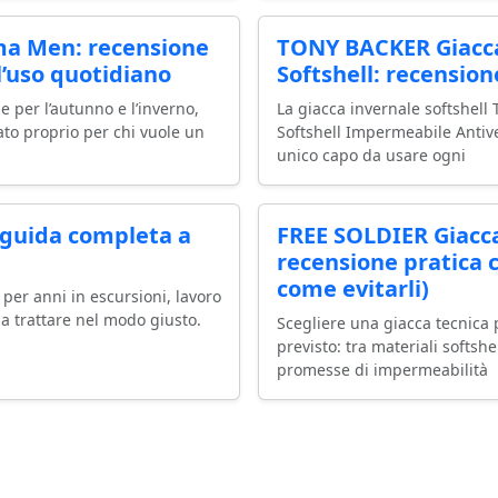
ma Men: recensione
TONY BACKER Giacca
l’uso quotidiano
Softshell: recension
 per l’autunno e l’inverno,
La giacca invernale softshel
to proprio per chi vuole un
Softshell Impermeabile Antiv
unico capo da usare ogni
 guida completa a
FREE SOLDIER Giacca
recensione pratica 
come evitarli)
per anni in escursioni, lavoro
rla trattare nel modo giusto.
Scegliere una giacca tecnica 
previsto: tra materiali softshe
promesse di impermeabilità