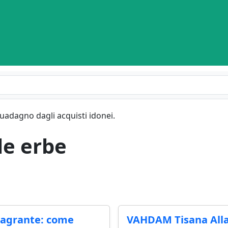
guadagno dagli acquisti idonei.
lle erbe
magrante: come
VAHDAM Tisana Alla