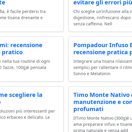
te
evitare gli errori p
, è facile perdersi tra
Chi sceglie un’infusione alla 
come tisana drenante e
digestione, rinfrescarsi dopo
senza caffeina. Nell
mi: recensione
Pompadour Infuso E
 pratico
recensione pratica p
e nella tua routine di ogni
Integrare una tisana rilassan
0 Tazze, 100g)è pensata
semplici per rallentare il rit
Sonno e Melatonin
ome scegliere la
Timo Monte Nativo (
e
manutenzione e cons
profumati
oluzioni più interessanti per
ico erbaceo e delicato. Le
IlTimo Monte Nativo (300g)è 
ama preparare infusi e tisan
prima naturale e senza add