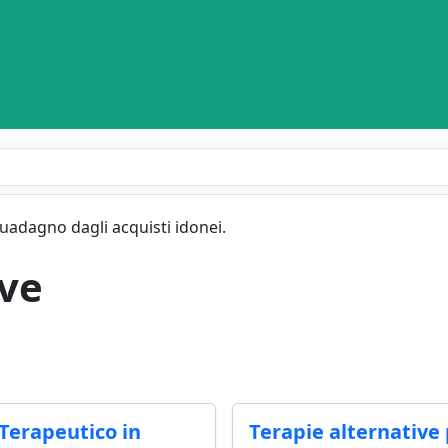
guadagno dagli acquisti idonei.
ive
Terapeutico in
Terapie alternative