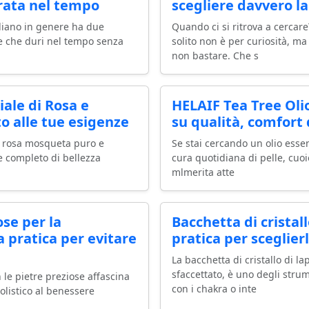
urata nel tempo
scegliere davvero la
diano in genere ha due
Quando ci si ritrova a cercare
e che duri nel tempo senza
solito non è per curiosità, m
non bastare. Che s
iale di Rosa e
HELAIF Tea Tree Oli
to alle tue esigenze
su qualità, comfort 
di rosa mosqueta puro e
Se stai cercando un olio esse
le completo di bellezza
cura quotidiana di pelle, cuoi
mlmerita atte
se per la
Bacchetta di cristall
a pratica per evitare
pratica per sceglier
La bacchetta di cristallo di la
sfaccettato, è uno degli strume
n le pietre preziose affascina
con i chakra o inte
listico al benessere