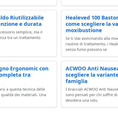
do Riutilizzabile
Healeved 100 Baston
enzione e durata
come scegliere la va
moxibustione
essorio semplice, ma il
renza tra un trattamento
Se ti stai avvicinando alla mo
routine di trattamento, i Hea
senza fumo possono se
egno Ergonomic con
ACWOO Anti Nausea
completa tra
scegliere la variante
famiglia
rsi a questa tecnica delle
I bracciali ACWOO Anti Nausea
 qualità dei materiali. Una
sono pensati per chi soffre di
desidera una solu