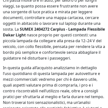
Chi passa molte ore in auto, per lavoro o per lunghi
viaggi, sa quanto possa essere frustrante non avere
una sorgente di luce pratica e mirata per leggere
documenti, controllare una mappa cartacea, cercare
oggetti in abitacolo o lavorare sul laptop durante una
sosta. La
SUMEX 2404272 Carplus - Lampada Flessibile
Dakar Light
nasce proprio per questi contesti: una
piccola lampada da collegare alla presa da 12–24 V del
veicolo, con collo flessibile, pensata per rendere la vita a
bordo più semplice e confortevole senza abbagliare il
guidatore né disturbare i passeggeri.
In questa guida all’acquisto analizziamo in dettaglio
l’uso quotidiano di questa lampada per autovetture e
mezzi commerciali: vedremo per chi è davvero utile,
quali aspetti valutare prima di comprarla, i pro e i
contro riscontrabili nell’utilizzo reale, oltre a consigli
pratici per sfruttarla al meglio e farla durare nel tempo.
Non troverai toni sensazionalistici, ma un’analisi