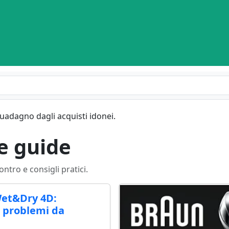
guadagno dagli acquisti idonei.
 e guide
ontro e consigli pratici.
Wet&Dry 4D:
i problemi da