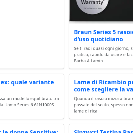
Braun Series 5 rasoi
d’uso quotidiano
Se ti radi quasi ogni giorno,
pratico, rapido da usare e faci
Barba A Lamin
ex: quale variante
Lame di Ricambio per
come scegliere la v
essa un modello equilibrato tra
Quando il rasoio inizia a tirar
o da Uomo Series 6 61N1000S
passate del solito, spesso no
lame di rica
e donne Sensitive:
Sjpzwcrl Testina Ras