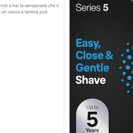
carniti o hai la sensazione che il
 a un rasoio a lamina può