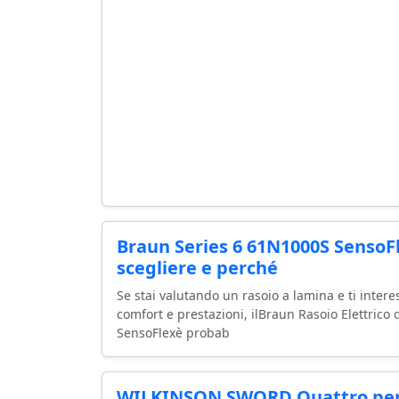
Braun Series 6 61N1000S SensoFl
scegliere e perché
Se stai valutando un rasoio a lamina e ti inter
comfort e prestazioni, ilBraun Rasoio Elettric
SensoFlexè probab
WILKINSON SWORD Quattro per l