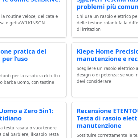
problemi più comuni
 la routine veloce, delicata e
Chi usa un rasoio elettrico per
oi usa e gettaWILKINSON
delle testine rotanti fa la dif
di irritazion
one pratica del
Kiepe Home Precisio
 per l’uso
manutenzione e rec
Scegliere un rasoio elettrico 
design o di potenza: se vuoi 
tanti per la rasatura di tutti i
devi considerare
ico barba uomo, con testine
 Uomo a Zero 5in1:
Recensione ETENTOU
otidiano
Testa di rasoio elett
manutenzione
a testa rasata o vuoi tenere
 dal barbiere, ilRasoio Testa
Sostituire correttamente le te