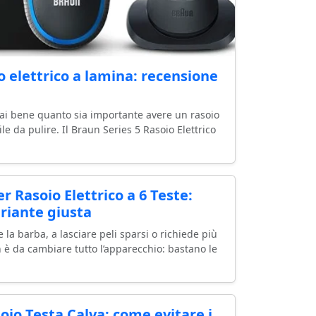
o elettrico a lamina: recensione
 sai bene quanto sia importante avere un rasoio
le da pulire. Il Braun Series 5 Rasoio Elettrico
 Rasoio Elettrico a 6 Teste:
ariante giusta
e la barba, a lasciare peli sparsi o richiede più
n è da cambiare tutto l’apparecchio: bastano le
oio Testa Calva: come evitare i